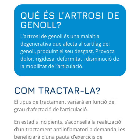
QUÈ ÉS L’ARTROSI DE
GENOLL?
L’artrosi de genoll és una malaltia
degenerativa que afecta al cartílag del
genoll, produint el seu desgast. Provoca
dolor, rigidesa, deformitat i disminució de
la mobilitat de l’articulació.
COM TRACTAR-LA?
El tipus de tractament variarà en funció del
grau d’afectació de l’articulació.
En estadis incipients, s’aconsella la realització
d’un tractament antiinflamatori a demanda i es
beneficiarà d’una pauta d’exercicis de