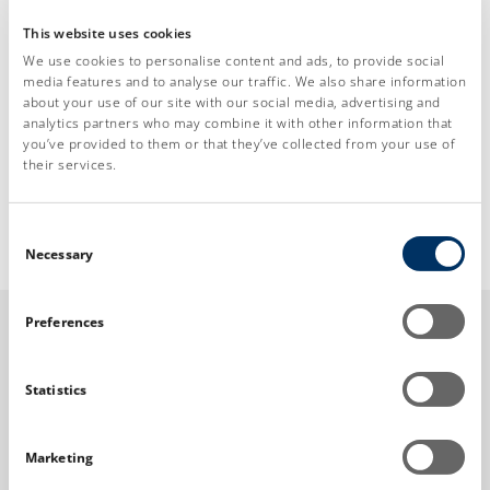
pacient presenta una deformitat de la cama
en “var”.
This website uses cookies
We use cookies to personalise content and ads, to provide social
Osteotomia varitzant de fèmur:
quan
media features and to analyse our traffic. We also share information
l’artrosi encara està poc evolucionada i el
about your use of our site with our social media, advertising and
pacient presenta una deformitat de la cama
analytics partners who may combine it with other information that
you’ve provided to them or that they’ve collected from your use of
en “valg”.
their services.
Consent
Necessary
Selection
Preferences
CONTACTA AMB
Statistics
Nom
*
NOSALTRES
Marketing