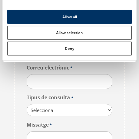
Cognoms
*
Allow all
Allow selection
Telèfon
Deny
Correu electrònic
*
Tipus de consulta
*
Missatge
*