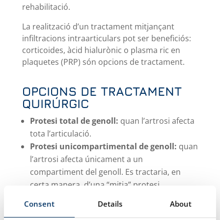
rehabilitació.
La realització d’un tractament mitjançant
infiltracions intraarticulars pot ser beneficiós:
corticoides, àcid hialurònic o plasma ric en
plaquetes (PRP) són opcions de tractament.
OPCIONS DE TRACTAMENT
QUIRÚRGIC
Protesi total de genoll:
quan l’artrosi afecta
tota l’articulació.
Protesi unicompartimental de genoll:
quan
l’artrosi afecta únicament a un
compartiment del genoll. Es tractaria, en
certa manera, d’una “mitja” protesi.
Osteotomia valguitzant de tíbia:
quan
Consent
Details
About
l’artrosi encara està poc evolucionada i el